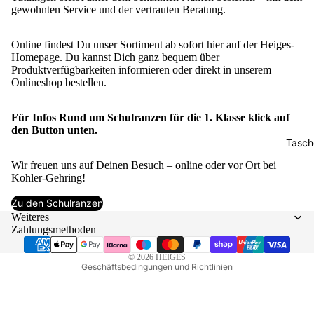
gewohnten Service und der vertrauten Beratung.
Bordgep
Kulturbeu
Online findest Du unser Sortiment ab sofort hier auf der Heiges-
Kosmetik
Homepage. Du kannst Dich ganz bequem über
Produktverfügbarkeiten informieren oder direkt in unserem
Reisezub
Onlineshop bestellen.
Reiseruc
Für Infos Rund um Schulranzen für die 1. Klasse klick auf
den Button unten.
Tasch
Datenschutzerklärung
Wir freuen uns auf Deinen Besuch – online oder vor Ort bei
Kohler-Gehring!
Widerrufsrecht
Zu den Schulranzen
AGB
Weiteres
Kontaktinformationen
Zahlungsmethoden
Impressum
© 2026
HEIGES
Geschäftsbedingungen und Richtlinien